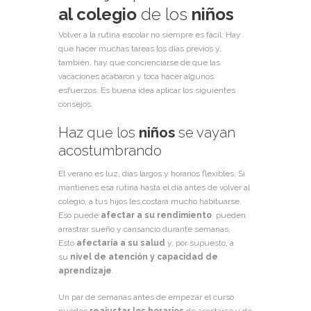
al colegio
de los
niños
Volver a la rutina escolar no siempre es fácil. Hay
que hacer muchas tareas los días previos y,
también, hay que concienciarse de que las
vacaciones acabaron y toca hacer algunos
esfuerzos. Es buena idea aplicar los siguientes
consejos.
Haz que los
niños
se vayan
acostumbrando
El verano es luz, días largos y horarios flexibles. Si
mantienes esa rutina hasta el día antes de volver al
colegio, a tus hijos les costará mucho habituarse.
Eso puede
afectar a su rendimiento
: pueden
arrastrar sueño y cansancio durante semanas.
Esto
afectaría a su salud
y, por supuesto, a
su
nivel de atención y capacidad de
aprendizaje
.
Un par de semanas antes de empezar el curso
puedes
reajustar los horarios
de acostarse y de