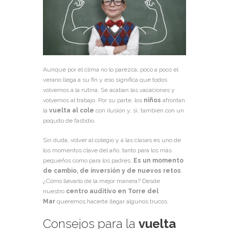
Aunque por el clima no lo parezca, poco a poco el
verano llega a su fin y eso significa que todos
volvemos a la rutina. Se acaban las vacaciones y
volvemos al trabajo. Por su parte, los
niños
afrontan
la
vuelta al cole
con ilusión y, sí, también con un
poquito de fastidio.
Sin duda, volver al colegio y a las clases es uno de
los momentos clave del año, tanto para los más
pequeños como para los padres.
Es un momento
de cambio, de inversión y de nuevos retos
.
¿Cómo llevarlo de la mejor manera? Desde
nuestro
centro auditivo en Torre del
Mar
queremos hacerte llegar algunos trucos.
Consejos para la
vuelta