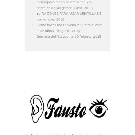
Consejos cuando se empañan los
cristales de las gafas
1 junio, 2020
10 RAZONES PARA USAR LENTILLAS
8
noviembre, 2019
Como hacer más amena la vuelta al cole
a los niños
26 agosto, 2019
Semana del Glaucoma
26 febrero, 2018