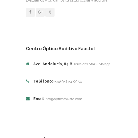
Evaluamos y cuidamos tu salud ocular y auditiva.
Centro Óptico Auditivo Fausto I
Avd. Andalucía, 84 B
Torre del Mar - Málaga
Teléfono:
(+34) 952 54 09 64
Email
info@opticafausto.com