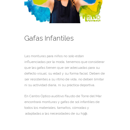
Gafas Infantiles
Las monturas para niños no solo están
influenciadas por la moda, tenemos que considerar
que las gafas tienen que ser adecuadas para su
defecto visual, su edad y su forma facial. Deben de
ser resistentes a su ritmo de vida, no deben limitar
ni su actividad diaria, ni su práctica deportiva.
En Centro Óptico auditivo Fausto de Torre del Mar
encontrará monturas y gafas de sol infantiles de
todos los materiales, tamaños, cómodas y
adaptadas a las necesidades de su hij@.