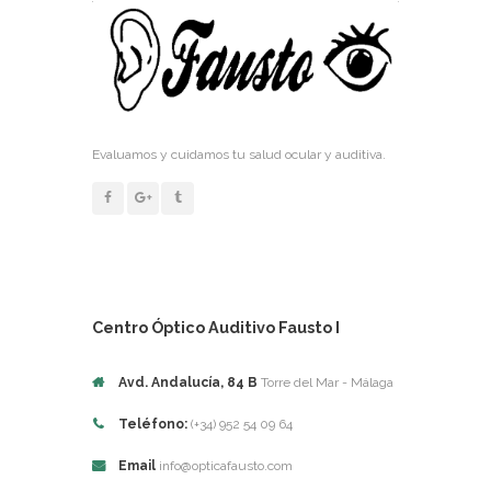
Evaluamos y cuidamos tu salud ocular y auditiva.
Centro Óptico Auditivo Fausto I
Avd. Andalucía, 84 B
Torre del Mar - Málaga
Teléfono:
(+34) 952 54 09 64
Email
info@opticafausto.com