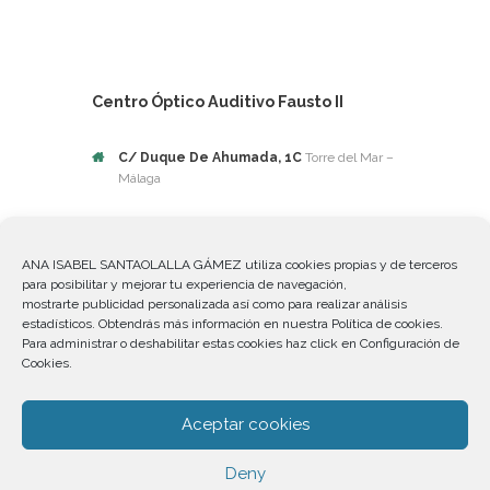
Centro Óptico Auditivo Fausto II
C/ Duque De Ahumada, 1C
Torre del Mar –
Málaga
Teléfono
(+34) 952 54 70 90
ANA ISABEL SANTAOLALLA GÁMEZ utiliza cookies propias y de terceros
para posibilitar y mejorar tu experiencia de navegación,
mostrarte publicidad personalizada así como para realizar análisis
estadísticos. Obtendrás más información en nuestra Política de cookies.
Para administrar o deshabilitar estas cookies haz click en Configuración de
Cookies.
Enlaces de interés
Aceptar cookies
Política de cookies
Aviso legal
Deny